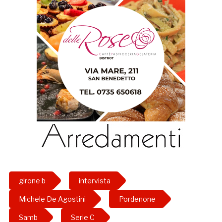
girone b
intervista
Michele De Agostini
Pordenone
Samb
Serie C