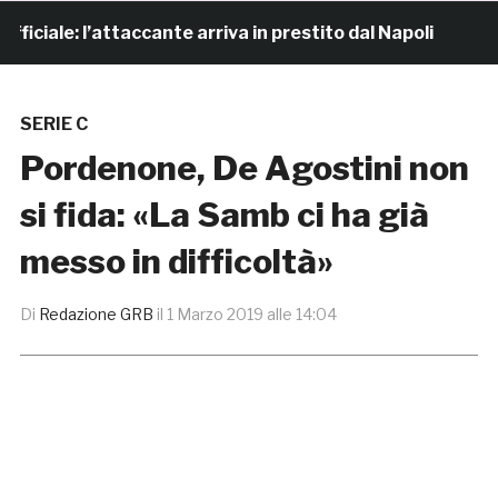
iale: l’attaccante arriva in prestito dal Napoli
4 ore
SERIE C
Pordenone, De Agostini non
si fida: «La Samb ci ha già
messo in difficoltà»
Di
Redazione GRB
il
1 Marzo 2019 alle 14:04