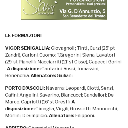
LE FORMAZIONI
VIGOR SENIGALLIA:
Giovagnoli ; Tinti , Curzi (25’ pt
Zandri), Carloni, Cuomo; T.Gregorini, Siena, Lavatori
(29’ st Pianelli); Nacciarriti (11’ st Cisse), Capecci, Gorini
.
A disposizione:
Cantarini, Rossi, Tomassini,
Benenchia.
Allenatore:
Giuliani.
PORTO D’ASCOLI:
Navarra; Leopardi, Ciotti, Sensi,
Cafini; Angelini, Saverino, Biancucci; Candellori; De
Marco, Capriotti (16’ st Oresti).
A
disposizione:
Cimaglia, Virgili, Grossetti, Mannocchi,
Merlini, Di Simplicio.
Allenatore:
Filipponi.