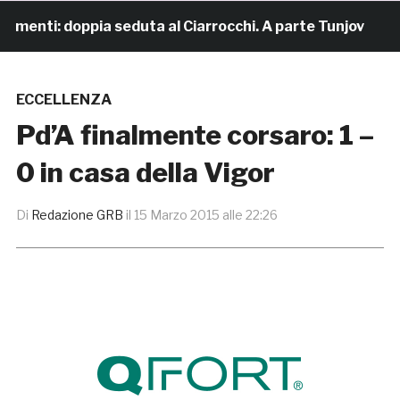
menti: doppia seduta al Ciarrocchi. A parte Tunjov
19
ECCELLENZA
Pd’A finalmente corsaro: 1 –
0 in casa della Vigor
Di
Redazione GRB
il
15 Marzo 2015 alle 22:26