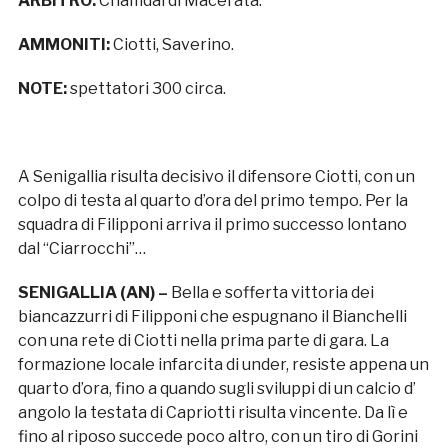
ARBITRO:
Chamdal di Macerata.
AMMONITI:
Ciotti, Saverino.
NOTE:
spettatori 300 circa.
A Senigallia risulta decisivo il difensore Ciotti, con un
colpo di testa al quarto d’ora del primo tempo. Per la
squadra di Filipponi arriva il primo successo lontano
dal “Ciarrocchi”…
SENIGALLIA (AN) –
Bella e sofferta vittoria dei
biancazzurri di Filipponi che espugnano il Bianchelli
con una rete di Ciotti nella prima parte di gara. La
formazione locale infarcita di under, resiste appena un
quarto d’ora, fino a quando sugli sviluppi di un calcio d’
angolo la testata di Capriotti risulta vincente. Da lì e
fino al riposo succede poco altro, con un tiro di Gorini