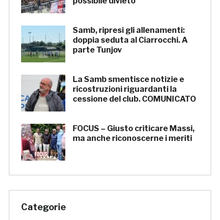
possibile divieto
Samb, ripresi gli allenamenti:
doppia seduta al Ciarrocchi. A
parte Tunjov
La Samb smentisce notizie e
ricostruzioni riguardanti la
cessione del club. COMUNICATO
FOCUS – Giusto criticare Massi,
ma anche riconoscerne i meriti
Categorie