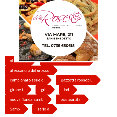
allenatore
allenatore nuova florida
allessandro del grosso
campionato serie d
gazzetta rossoblu
girone f
grb
lnd
nuova florida-samb
postpartita
Samb
serie d