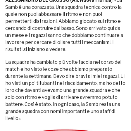
ALESSANDRO DEL GROSSO (All. Nuova Florida
): «La
Samb è una corazzata. Una squadra tecnica contro la
quale non puoi abbassare il ritmo e non puoi
permetterti distrazioni. Abbiamo giocato sul ritmo e
cercando di costruire dal basso. Sono arrivato qui da
un mese e i ragazzi sanno che dobbiamo continuare a
lavorare per cercare di oliare tutti i meccanismi. I
risultati si iniziano a vedere.
La squadra ha cambiato più volte faccia nel corso del
match e ho visto le cose che abbiamo preparato
durante la settimana. Devo dire bravi ai miei ragazzi. Li
ho visti un po’ titubanti nel riscaldamento, ma ho detto
loro che davanti avevamo una grande squadra e che
solo con ritmo e voglia di arrivare avremmo potuto
battere. Così è stato. In ogni caso, la Samb resta una
grande squadra con nomi importanti e uno staff di
livello».