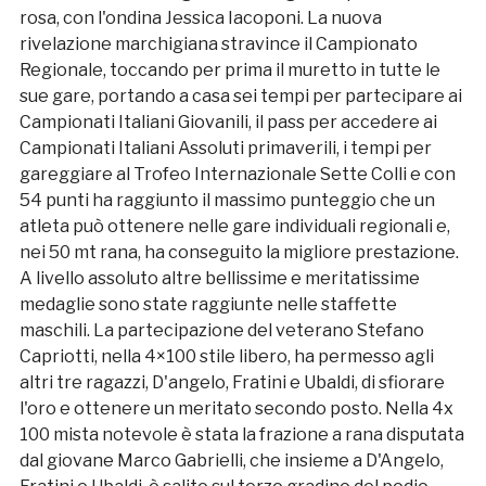
rosa, con l'ondina Jessica Iacoponi. La nuova
rivelazione marchigiana stravince il Campionato
Regionale, toccando per prima il muretto in tutte le
sue gare, portando a casa sei tempi per partecipare ai
Campionati Italiani Giovanili, il pass per accedere ai
Campionati Italiani Assoluti primaverili, i tempi per
gareggiare al Trofeo Internazionale Sette Colli e con
54 punti ha raggiunto il massimo punteggio che un
atleta può ottenere nelle gare individuali regionali e,
nei 50 mt rana, ha conseguito la migliore prestazione.
A livello assoluto altre bellissime e meritatissime
medaglie sono state raggiunte nelle staffette
maschili. La partecipazione del veterano Stefano
Capriotti, nella 4×100 stile libero, ha permesso agli
altri tre ragazzi, D'angelo, Fratini e Ubaldi, di sfiorare
l'oro e ottenere un meritato secondo posto. Nella 4x
100 mista notevole è stata la frazione a rana disputata
dal giovane Marco Gabrielli, che insieme a D'Angelo,