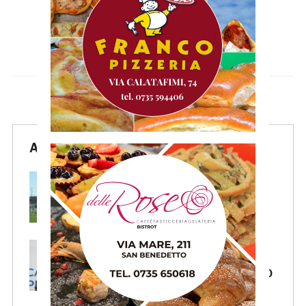
Articoli Recenti
Samb, ripresi gli allenamenti:
doppia seduta al Ciarrocchi. A
parte Tunjov
La Samb smentisce notizie e
ricostruzioni riguardanti la
cessione del club. COMUNICATO