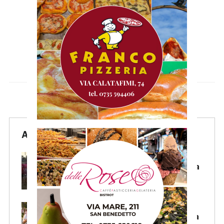
Articoli Recenti
Samb Beach Soccer, il sogno
Scudetto sfuma in Finale: il Pisa
rimonta e vince 7-4
Samb, il sindaco Mozzoni:
«Tifoseria calda? No, siamo una