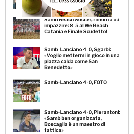
tifoseria dal cuore grande»
Samb Beach Soccer, rimonta da
impazzire: 8-5 al We Beach
Catania e Finale Scudetto!
Samb-Lanciano 4-0, Sgarbi:
«Voglio mettermi in gioco in una
piazza calda come San
Benedetto»
Samb-Lanciano 4-0, FOTO
Samb-Lanciano 4-0, Pierantoni:
«Samb ben organizzata,
Boscaglia è un maestro di
tattica»