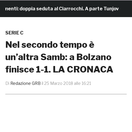
nti: doppia seduta al Ciarrocchi. A parte Tunjov
17 o
SERIE C
Nel secondo tempo è
un’altra Samb: a Bolzano
finisce 1-1. LA CRONACA
Di
Redazione GRB
il
25 Marzo 2018 alle 16:21