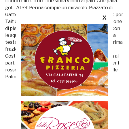
il controllo e il tiro che sibila vicino al palo. Che palla-
gol… Al 39’ Perina compie un miracolo. Piazzato di
Gatto dalla trequarti, la sventagliata nel mucchio è per
X
Tait che colpisce bene di testa ma trova l’opposizione
di piede del portiere rossoblù. finisce qui il match con
le squadre che si spartiscono un punto. Un tempo a
testa per Samb e SudTirol: rossoblù spenti nella prima
frazione dove vanno sotto con la rete di bomber
Costantino. La risposta, imperiosa di Mattia, porta al
pari. Non ce n’è più poi: appuntamento a sabato per i
rossoblù che riceveranno il Ravenna al Riviera delle
Palme.