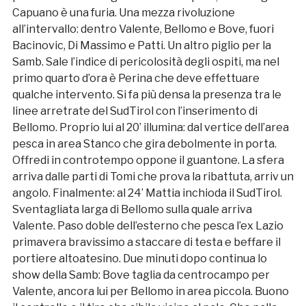
Capuano è una furia. Una mezza rivoluzione
all’intervallo: dentro Valente, Bellomo e Bove, fuori
Bacinovic, Di Massimo e Patti. Un altro piglio per la
Samb. Sale l’indice di pericolosità degli ospiti, ma nel
primo quarto d’ora è Perina che deve effettuare
qualche intervento. Si fa più densa la presenza tra le
linee arretrate del SudTirol con l’inserimento di
Bellomo. Proprio lui al 20’ illumina: dal vertice dell’area
pesca in area Stanco che gira debolmente in porta.
Offredi in controtempo oppone il guantone. La sfera
arriva dalle parti di Tomi che prova la ribattuta, arriv un
angolo. Finalmente: al 24’ Mattia inchioda il SudTirol.
Sventagliata larga di Bellomo sulla quale arriva
Valente. Paso doble dell’esterno che pesca l’ex Lazio
primavera bravissimo a staccare di testa e beffare il
portiere altoatesino. Due minuti dopo continua lo
show della Samb: Bove taglia da centrocampo per
Valente, ancora lui per Bellomo in area piccola. Buono