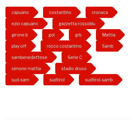
capuano
costantino
cronaca
ezio capuano
gazzetta rossoblu
girone b
gol
grb
Mattia
play off
rocco costantino
Samb
sambenedettese
Serie C
simone mattia
stadio druso
sud-sam
sudtirol
sudtirol-samb