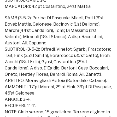
SUDTIROL-SAMB 1-1
MARCATORI: 42’pt Costantino, 24’st Mattia
SAMB (3-5-2): Perina; Di Pasquale, Miceli, Patti (8’st
Bove); Mattia, Gelonese, Bacinovic (1’st Bellomo),
Marchi (44’st Candellori), Tomi; Di Massimo (1’st
Valente), Miracoli (18’st Stanco). A disp. Raccichini,
Austoni. All. Capuano.
SUDTIROL (3-5-2): Offredi, Vinetot, Sgarbi, Frascatore;
Tait, Fink (35’st Smith), Berardocco (35’st Gatto), Broh,
Zanchi (18’st Erlic); Gyasi, Costantino (29’st
Candellone). A disp. D’Egidio, Bertoni, Cess, Boccalari,
Oneto, Heatley Flores, Berardi, Roma. All. Zanetti.
ARBITRO: Meraviglia di Pistoia (Rotondale-Catamo).
AMMONITI: 17’pt Marchi, 29’pt Fink, 39’pt Di Pasquale,
46’st Gelonese
ANGOLI: 3-4.
RECUPERI: 1’-4’.
NOTE: Cielo sereno, 15 gradi circa. Terreno di gioco in