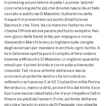
in pressing sul portatore di palla. La prima “azione”
concreta (virgolette più che dovute) nasce da un fallo
cercato e subito da Di Massimo. Sull’esterno della
trequarti si presentano sul punto di battuta sia
Bacinovic che Tomi. Va col mancino l’esterno che
chiama Offredi ad una parata piuttosto semplice. Nel
non-gioco della Samb brilla, per impegno e corsa,
Alessandro Marchi bravo a ringhiare sulle caviglie
degli avversari per mandare in archivio ogni rischio. A
lui e Gelonese spetta pure il compito di farsi vedere
insieme a Miracoli e Di Massimo. ci vogliono quaranta
minuti per il primo brivido e corre sulla schiena dei
rossoblù: Tait riceve al limite dell’area e lascia
scoccare un potente destro che sorvola di un
millimetro la traversa. E al 42’ Costantino infila Perina.
Berardocco, manco a dirlo, prova il tiro dal limite. Esce
fuori una mezza ciabattata che tra un rimpallo e l’altro
finisce sui piedi del numero 9 che, sul limite dell’area
piccola e tenuto in gioco da Di Pasquale, non sbaglia.