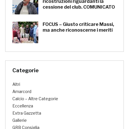
ricostruzioni riguardanti la
cessione del club. COMUNICATO
FOCUS – Giusto criticare Massi,
ma anche riconoscerne i meriti
Categorie
Altri
Amarcord
Calcio – Altre Categorie
Eccellenza
Extra Gazzetta
Gallerie
GRB Consiglia