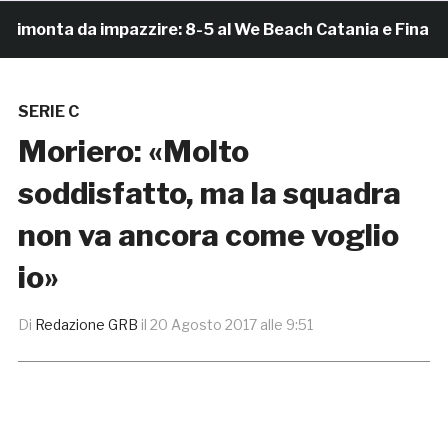
onta da impazzire: 8-5 al We Beach Catania e Finale Sc
SERIE C
Moriero: «Molto
soddisfatto, ma la squadra
non va ancora come voglio
io»
Di
Redazione GRB
il
20 Agosto 2017 alle 9:51