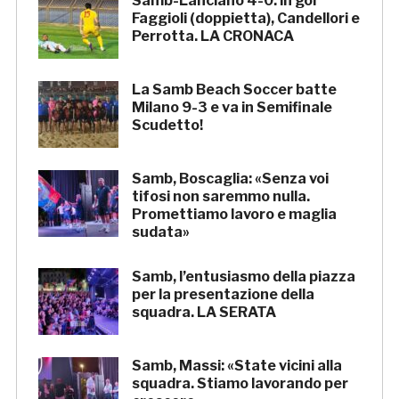
Samb-Lanciano 4-0: in gol
Faggioli (doppietta), Candellori e
Perrotta. LA CRONACA
La Samb Beach Soccer batte
Milano 9-3 e va in Semifinale
Scudetto!
Samb, Boscaglia: «Senza voi
tifosi non saremmo nulla.
Promettiamo lavoro e maglia
sudata»
Samb, l’entusiasmo della piazza
per la presentazione della
squadra. LA SERATA
Samb, Massi: «State vicini alla
squadra. Stiamo lavorando per