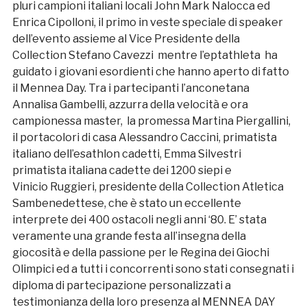
pluri campioni italiani locali John Mark Nalocca ed
Enrica Cipolloni, il primo in veste speciale di speaker
dell’evento assieme al Vice Presidente della
Collection Stefano Cavezzi mentre l’eptathleta ha
guidato i giovani esordienti che hanno aperto di fatto
il Mennea Day. Tra i partecipanti l’anconetana
Annalisa Gambelli, azzurra della velocità e ora
campionessa master, la promessa Martina Piergallini,
il portacolori di casa Alessandro Caccini, primatista
italiano dell’esathlon cadetti, Emma Silvestri
primatista italiana cadette dei 1200 siepi e
Vinicio Ruggieri, presidente della Collection Atletica
Sambenedettese, che è stato un eccellente
interprete dei 400 ostacoli negli anni ‘80. E’ stata
veramente una grande festa all’insegna della
giocosità e della passione per le Regina dei Giochi
Olimpici ed a tutti i concorrenti sono stati consegnati i
diploma di partecipazione personalizzati a
testimonianza della loro presenza al MENNEA DAY