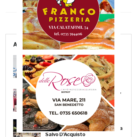
Articoli Recenti
La Samb smentisce notizie e
ricostruzioni che parlano di
cessione del club. IL
COMUNICATO
FOCUS – Giusto criticare Massi,
ma anche riconoscerne i meriti
Scacchi in piazza: giovedì 6
agosto appuntamento in piazza
Salvo D’Acquisto