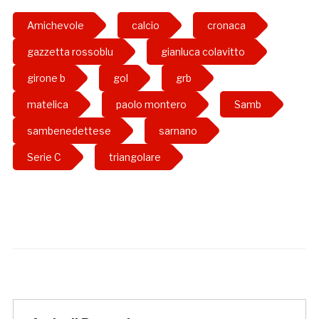
Amichevole
calcio
cronaca
gazzetta rossoblu
gianluca colavitto
girone b
gol
grb
matelica
paolo montero
Samb
sambenedettese
sarnano
Serie C
triangolare