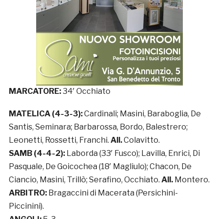
MARCATORE:
34′ Occhiato
MATELICA (4-3-3):
Cardinali; Masini, Baraboglia, De
Santis, Seminara; Barbarossa, Bordo, Balestrero;
Leonetti, Rossetti, Franchi.
All.
Colavitto.
SAMB (4-4-2):
Laborda (33′ Fusco); Lavilla, Enrici, Di
Pasquale, De Goicochea (18′ Magliulo); Chacon, De
Ciancio, Masini, Trillò; Serafino, Occhiato.
All.
Montero.
ARBITRO:
Bragaccini di Macerata (Persichini-
Piccinini).