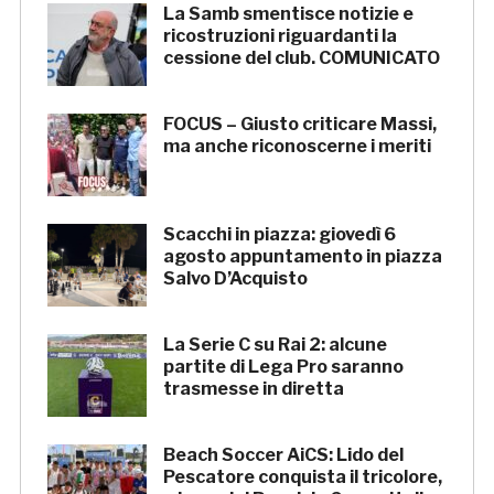
La Samb smentisce notizie e
ricostruzioni riguardanti la
cessione del club. COMUNICATO
FOCUS – Giusto criticare Massi,
ma anche riconoscerne i meriti
Scacchi in piazza: giovedì 6
agosto appuntamento in piazza
Salvo D’Acquisto
La Serie C su Rai 2: alcune
partite di Lega Pro saranno
trasmesse in diretta
Beach Soccer AiCS: Lido del
Pescatore conquista il tricolore,