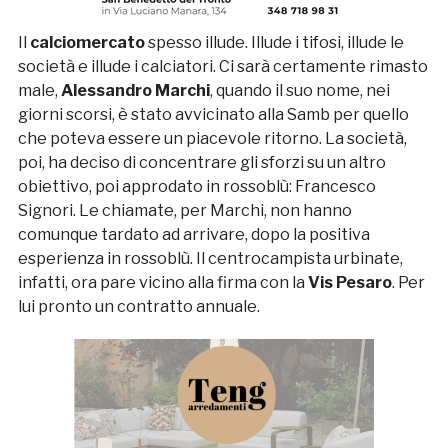
Il
calciomercato
spesso illude. Illude i tifosi, illude le
società e illude i calciatori. Ci sarà certamente rimasto
male,
Alessandro Marchi
, quando il suo nome, nei
giorni scorsi, è stato avvicinato alla Samb per quello
che poteva essere un piacevole ritorno. La società,
poi, ha deciso di concentrare gli sforzi su un altro
obiettivo, poi approdato in rossoblù: Francesco
Signori. Le chiamate, per Marchi, non hanno
comunque tardato ad arrivare, dopo la positiva
esperienza in rossoblù. Il centrocampista urbinate,
infatti, ora pare vicino alla firma con la
Vis Pesaro
. Per
lui pronto un contratto annuale.