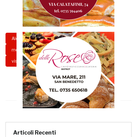
Alessandro marchi
calciomercato
mercato
Samb
Serie C
vis pesaro
Articoli Recenti