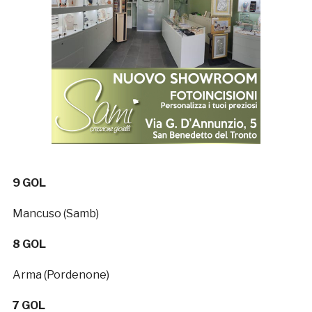
9 GOL
Mancuso (Samb)
8 GOL
Arma (Pordenone)
7 GOL