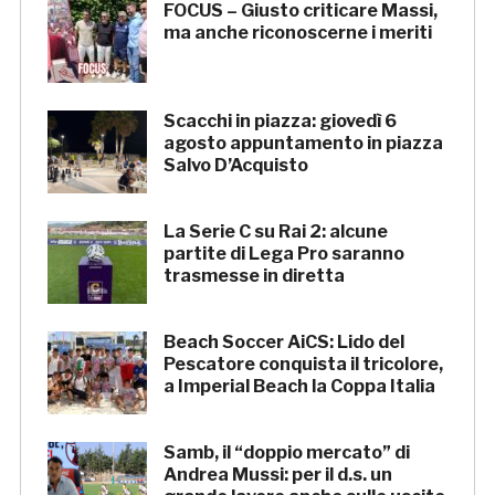
FOCUS – Giusto criticare Massi,
ma anche riconoscerne i meriti
Scacchi in piazza: giovedì 6
agosto appuntamento in piazza
Salvo D’Acquisto
La Serie C su Rai 2: alcune
partite di Lega Pro saranno
trasmesse in diretta
Beach Soccer AiCS: Lido del
Pescatore conquista il tricolore,
a Imperial Beach la Coppa Italia
Samb, il “doppio mercato” di
Andrea Mussi: per il d.s. un