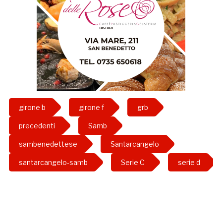
girone b
girone f
grb
precedenti
Samb
sambenedettese
Santarcangelo
santarcangelo-samb
Serie C
serie d