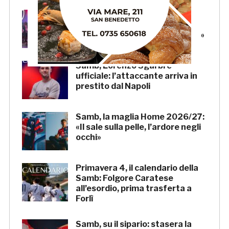
Samb, l’intervento di Massi:
«State vicini alla squadra.
Stiamo lavorando per crescere»
Samb, Lorenzo Sgarbi è
ufficiale: l’attaccante arriva in
prestito dal Napoli
Samb, la maglia Home 2026/27:
«Il sale sulla pelle, l’ardore negli
occhi»
Primavera 4, il calendario della
Samb: Folgore Caratese
all’esordio, prima trasferta a
Forlì
Samb, su il sipario: stasera la