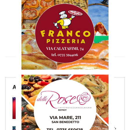
Articoli Recenti
Samb, Lorenzo Sgarbi è
ufficiale: l’attaccante arriva in
prestito dal Napoli
Samb, la maglia Home 2026/27: