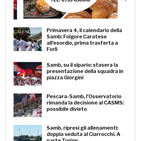
«Il sale sulla pelle, l’ardore negli
occhi»
Primavera 4, il calendario della
Samb: Folgore Caratese
all’esordio, prima trasferta a
Forlì
Samb, su il sipario: stasera la
presentazione della squadra in
piazza Giorgini
Pescara-Samb, l’Osservatorio
rimanda la decisione al CASMS:
possibile divieto
Samb, ripresi gli allenamenti:
doppia seduta al Ciarrocchi. A
parte Tunjov