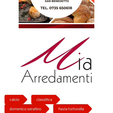
calcio
classifica
domenico serafino
flavia tortorella