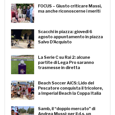
FOCUS – Giusto criticare Massi,
ma anche riconoscerne i meriti
Scacchi in piazza: giovedì 6
agosto appuntamento in piazza
Salvo D’Acquisto
La Serie C su Rai 2: alcune
partite di Lega Pro saranno
trasmesse in diretta
Beach Soccer AiCS: Lido del
Pescatore conquista il tricolore,
a Imperial Beach la Coppa Italia
Samb, il “doppio mercato” di
Andrea Mussi: per il d.s. un