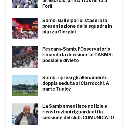
all’esordio, prima trasferta a
Forlì
Samb, su il sipario: stasera la
presentazione della squadra in
piazza Giorgini
Pescara-Samb, l’Osservatorio
rimanda la decisione al CASMS:
possibile divieto
Samb, ripresi gli allenamenti:
doppia seduta al Ciarrocchi. A
parte Tunjov
La Samb smentisce notizie e
ricostruzioni riguardanti la
cessione del club. COMUNICATO