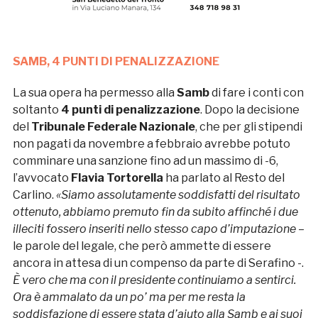
SAMB, 4 PUNTI DI PENALIZZAZIONE
La sua opera ha permesso alla
Samb
di fare i conti con
soltanto
4 punti di penalizzazione
. Dopo la decisione
del
Tribunale Federale Nazionale
, che per gli stipendi
non pagati da novembre a febbraio avrebbe potuto
comminare una sanzione fino ad un massimo di -6,
l’avvocato
Flavia Tortorella
ha parlato al Resto del
Carlino.
«Siamo assolutamente soddisfatti del risultato
ottenuto, abbiamo premuto fin da subito affinché i due
illeciti fossero inseriti nello stesso capo d’imputazione
–
le parole del legale, che però ammette di essere
ancora in attesa di un compenso da parte di Serafino -.
È vero che ma con il presidente continuiamo a sentirci.
Ora è ammalato da un po’ ma per me resta la
soddisfazione di essere stata d’aiuto alla Samb e ai suoi