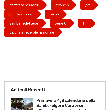
gazzetta rossoblu
girone b
grb
penalizzazione
Samb
sambenedettese
Serie C
tfn
tribunale federale nazionale
Articoli Recenti
Primavera 4, il calendario della
Samb: Folgore Caratese