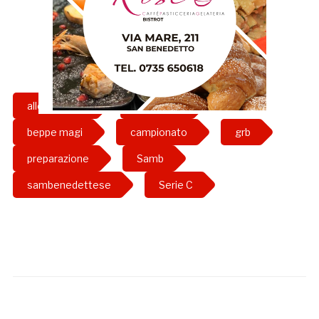
allenamento
allenatore
beppe magi
campionato
grb
preparazione
Samb
sambenedettese
Serie C