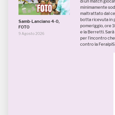
di un match gioca
minimamente soddi
maltrattato dal c
botta ricevuta in 
Samb-Lanciano 4-0,
pomeriggio, ore 18
FOTO
e la Berretti. Sar
9 Agosto 2026
per l’incontro che
contro la Feralpi