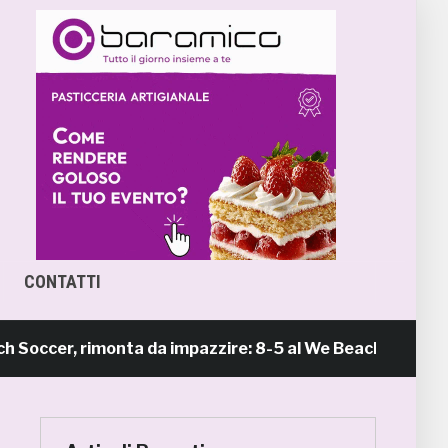
CONTATTI
r, rimonta da impazzire: 8-5 al We Beach Catania e Fin