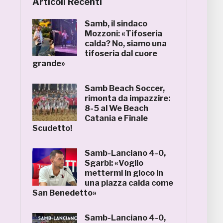
Articoli Recenti
Samb, il sindaco
Mozzoni: «Tifoseria
calda? No, siamo una
tifoseria dal cuore
grande»
Samb Beach Soccer,
rimonta da impazzire:
8-5 al We Beach
Catania e Finale
Scudetto!
Samb-Lanciano 4-0,
Sgarbi: «Voglio
mettermi in gioco in
una piazza calda come
San Benedetto»
Samb-Lanciano 4-0,