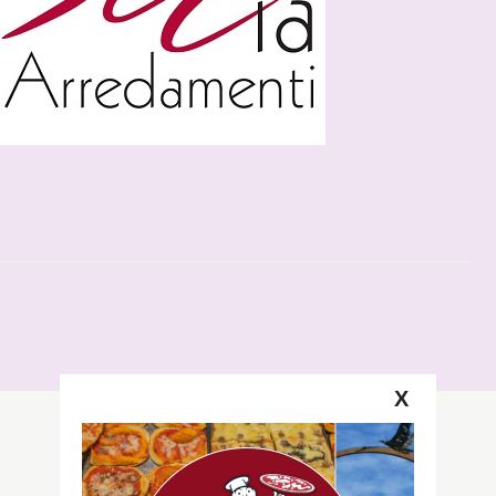
X
Segui la GRB