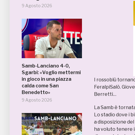
9 Agosto 2026
Samb-Lanciano 4-0,
Sgarbi: «Voglio mettermi
in gioco in una piazza
I rossoblù tornano
calda come San
FeralpiSalò. Giove
Benedetto»
Berretti…
9 Agosto 2026
La Samb è tornata
Lo stadio dove i b
a disposizione del
ha voluto tenere i 