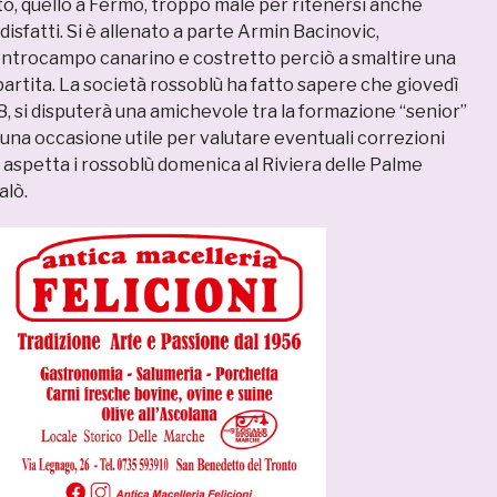
to, quello a Fermo, troppo male per ritenersi anche
sfatti. Si è allenato a parte Armin Bacinovic,
entrocampo canarino e costretto perciò a smaltire una
partita. La società rossoblù ha fatto sapere che giovedì
, si disputerà una amichevole tra la formazione “senior”
à una occasione utile per valutare eventuali correzioni
 aspetta i rossoblù domenica al Riviera delle Palme
Salò.