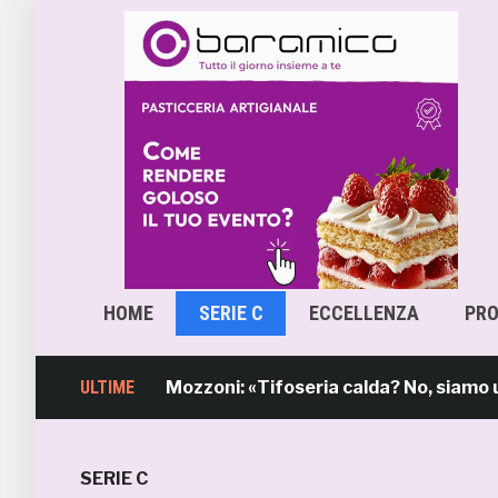
HOME
SERIE C
ECCELLENZA
PR
b, il sindaco Mozzoni: «Tifoseria calda? No, siamo una ti
ULTIME
SERIE C