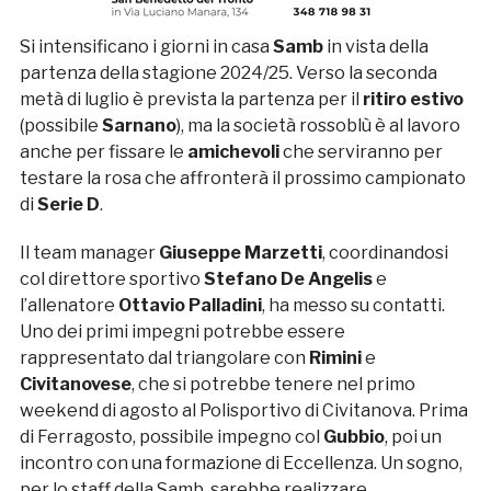
Si intensificano i giorni in casa
Samb
in vista della
partenza della stagione 2024/25. Verso la seconda
metà di luglio è prevista la partenza per il
ritiro estivo
(possibile
Sarnano
), ma la società rossoblù è al lavoro
anche per fissare le
amichevoli
che serviranno per
testare la rosa che affronterà il prossimo campionato
di
Serie D
.
Il team manager
Giuseppe Marzetti
, coordinandosi
col direttore sportivo
Stefano De Angelis
e
l’allenatore
Ottavio Palladini
, ha messo su contatti.
Uno dei primi impegni potrebbe essere
rappresentato dal triangolare con
Rimini
e
Civitanovese
, che si potrebbe tenere nel primo
weekend di agosto al Polisportivo di Civitanova. Prima
di Ferragosto, possibile impegno col
Gubbio
, poi un
incontro con una formazione di Eccellenza. Un sogno,
per lo staff della Samb, sarebbe realizzare