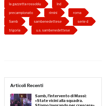
la gazzetta rossoblu
lnd
precampionato
rimini
roma
Samb
sambenedettese
serie d
trigoria
u.s. sambenedettese
Articoli Recenti
Samb, l’intervento di Massi:
«State vicini alla squadra.
Stiamo lavorando per crescere»