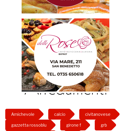
Amichevole
calcio
civitanovese
gazzetta rossoblu
girone f
grb