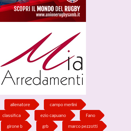
allenatore
campo merlini
classifica
ezio capuano
Fano
girone b
grb
marco pezzotti