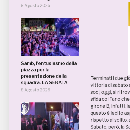
8 Agosto 2026
Samb, l’entusiasmo della
piazza per la
presentazione della
Terminati i due gi
squadra. LA SERATA
vittoria di sabato
8 Agosto 2026
soci, oggi, si rit
sfida col Fano che
girone B, infatti,
questo è lecito a
rispetto al solito,
Sabato, però, la 