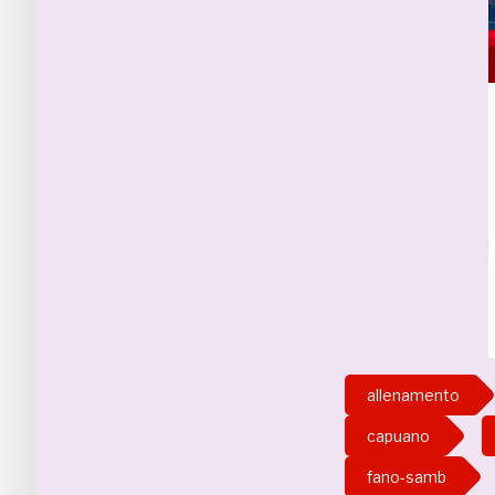
allenamento
capuano
fano-samb