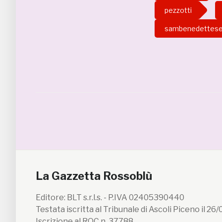
pezzotti
sambenedettes
La Gazzetta Rossoblù
Editore: BLT s.r.l.s. - P.IVA 02405390440
Testata iscritta al Tribunale di Ascoli Piceno il 26
Iscrizione al ROC n. 37788