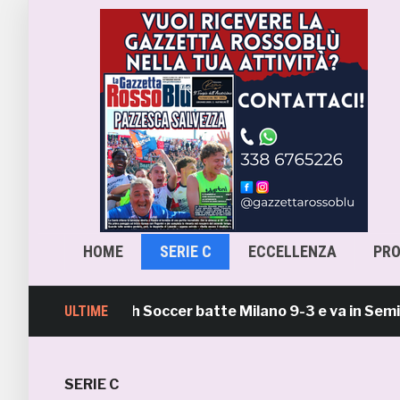
HOME
SERIE C
ECCELLENZA
PR
 Samb Beach Soccer batte Milano 9-3 e va in Semifinale
ULTIME
SERIE C