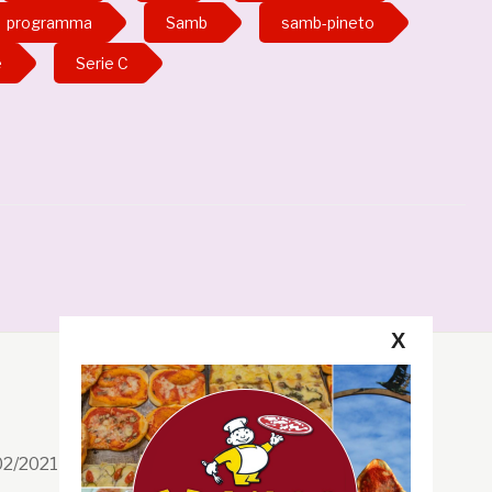
programma
Samb
samb-pineto
e
Serie C
X
Segui la GRB
Facebook
/02/2021 n. 199/2021