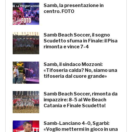
Samb, la presentazione in
centro. FOTO
Samb Beach Soccer, il sogno
Scudetto sfuma in Finale: il Pisa
rimonta e vince 7-4
Samb, il sindaco Mozzoni:
«Tifoseria calda? No, siamo una
tifoseria dal cuore grande»
Samb Beach Soccer, rimonta da
impazzire: 8-5 al We Beach
Catania e Finale Scudetto!
Samb-Lanciano 4-0, Sgarbi:
«Voglio mettermi in gioco in una