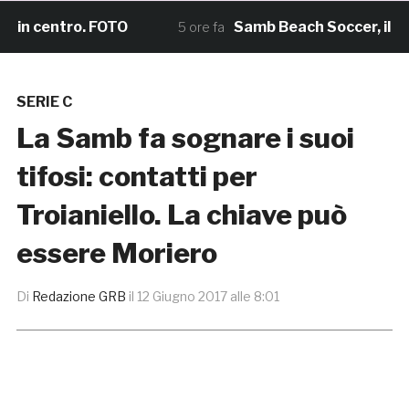
n centro. FOTO
Samb Beach Soccer, il sogno 
5 ore fa
SERIE C
La Samb fa sognare i suoi
tifosi: contatti per
Troianiello. La chiave può
essere Moriero
Di
Redazione GRB
il
12 Giugno 2017 alle 8:01