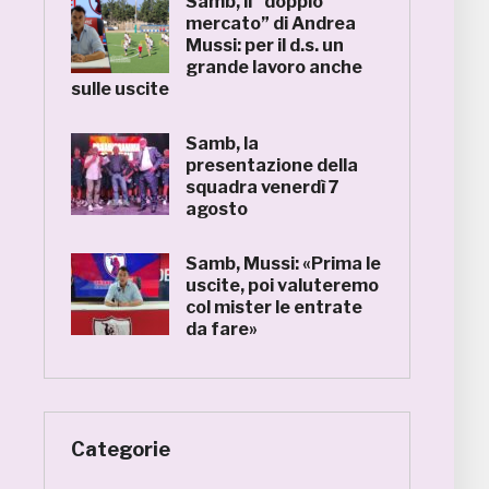
Samb, il “doppio
mercato” di Andrea
Mussi: per il d.s. un
grande lavoro anche
sulle uscite
Samb, la
presentazione della
squadra venerdì 7
agosto
Samb, Mussi: «Prima le
uscite, poi valuteremo
col mister le entrate
da fare»
Categorie