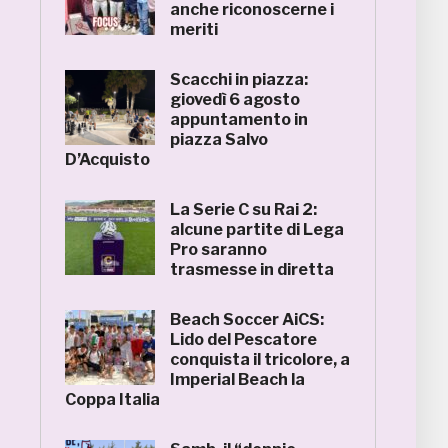
anche riconoscerne i
meriti
Scacchi in piazza:
giovedì 6 agosto
appuntamento in
piazza Salvo
D’Acquisto
La Serie C su Rai 2:
alcune partite di Lega
Pro saranno
trasmesse in diretta
Beach Soccer AiCS:
Lido del Pescatore
conquista il tricolore, a
Imperial Beach la
Coppa Italia