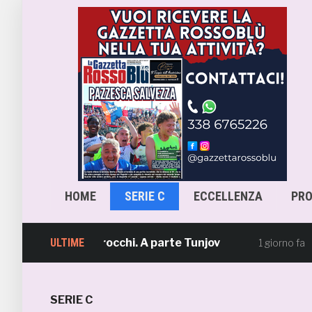
HOME
SERIE C
ECCELLENZA
PR
eduta al Ciarrocchi. A parte Tunjov
ULTIME
La Sam
1 giorno fa
SERIE C