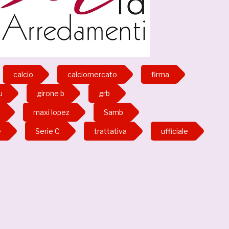
calcio
calciomercato
firma
u
girone b
grb
maxi lopez
Samb
e
Serie C
trattativa
ufficiale