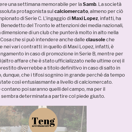
dere una settimana memorabile per la
Samb
. La società
assoluta protagonista sul
calciomercato
, almeno per ciò
mpionato di Serie C. L’ingaggio di
Maxi Lopez
, infatti, ha
 Benedetto del Tronto le attenzioni dei media nazionali,
 dimensione di un club che punterà molto in alto nella
 Cosa che si può intendere anche dalle
clausole
che
 nei vari contratti: in quello di Maxi Lopez, infatti, è
ngamento in caso di promozione in Serie B, mentre per
i
(altro affare che è stato ufficializzato nelle ultime ore) il
estito diverrebbe a titolo definitivo in caso di salto in
o, dunque, che i tifosi sognino in grande perché da tempo
state così entusiasmante a livello di calciomercato.
he contano poi saranno quelli del campo, ma per il
embra determinata a partire col piede giusto.