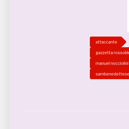
attaccante
gazzetta rossobl
manuel nocciolini
sambenedettes