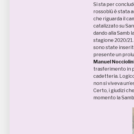
Si sta per conclu
rossoblù è stata 
che riguarda il ca
catalizzato su San
dando alla Samb la
stagione 2020/21.
sono state inserite
presente un prolu
Manuel Nocciolin
trasferimento in pr
cadetteria. Logic
non si viveva un’e
Certo, i giudizi c
momento la Samb s