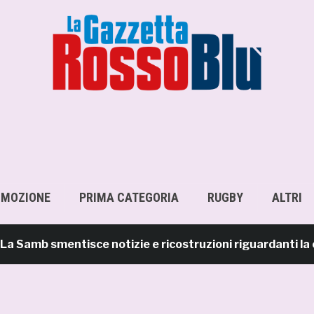
OMOZIONE
PRIMA CATEGORIA
RUGBY
ALTRI
b smentisce notizie e ricostruzioni riguardanti la cess