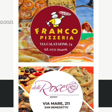
Segui la GRB
Facebook
/02/2021 n. 199/2021
Instagram
Twitter
Youtube
Gazzetta RossoBlù