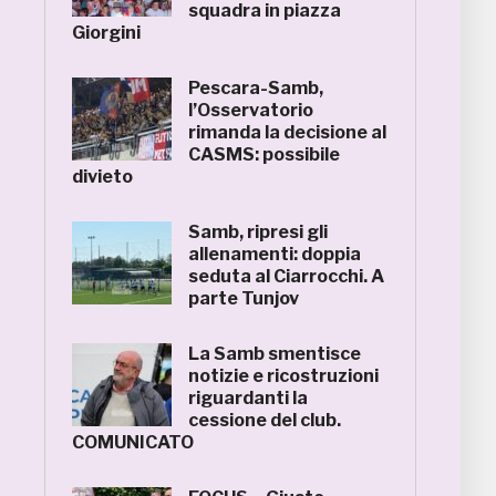
squadra in piazza
Giorgini
Pescara-Samb,
l’Osservatorio
rimanda la decisione al
CASMS: possibile
divieto
Samb, ripresi gli
allenamenti: doppia
seduta al Ciarrocchi. A
parte Tunjov
La Samb smentisce
notizie e ricostruzioni
riguardanti la
cessione del club.
COMUNICATO