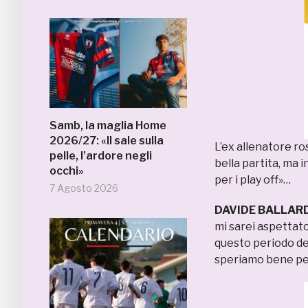
Samb, la maglia Home
2026/27: «Il sale sulla
L’ex allenatore ro
pelle, l’ardore negli
bella partita, ma 
occhi»
per i play off»…
7 Agosto 2026
DAVIDE BALLARDI
mi sarei aspettato
questo periodo del
speriamo bene per 