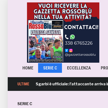
HOME
SERIE C
ECCELLENZA
PR
mb, Lorenzo Sgarbi è ufficiale: l’attaccante arriva in pres
ULTIME
SERIE C