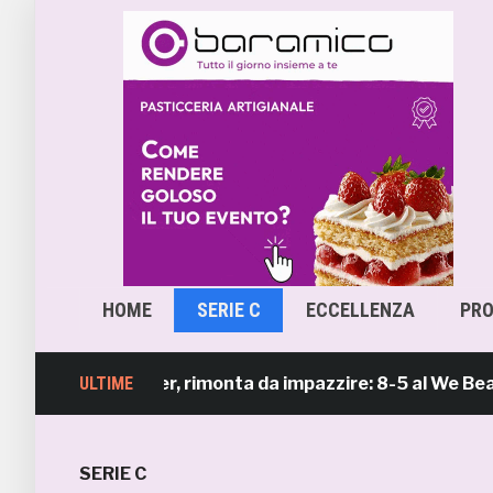
HOME
SERIE C
ECCELLENZA
PR
Beach Soccer, rimonta da impazzire: 8-5 al We Beach Cat
ULTIME
SERIE C