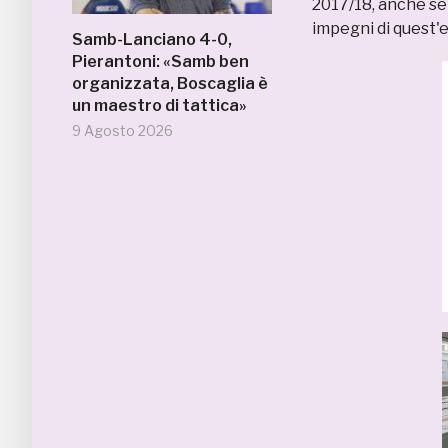
2017/18, anche se p
impegni di quest'
Samb-Lanciano 4-0,
Pierantoni: «Samb ben
organizzata, Boscaglia è
un maestro di tattica»
9 Agosto 2026