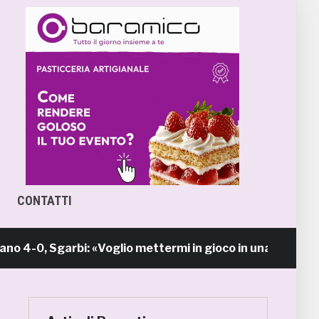
CONTATTI
 Sgarbi: «Voglio mettermi in gioco in una piazza calda