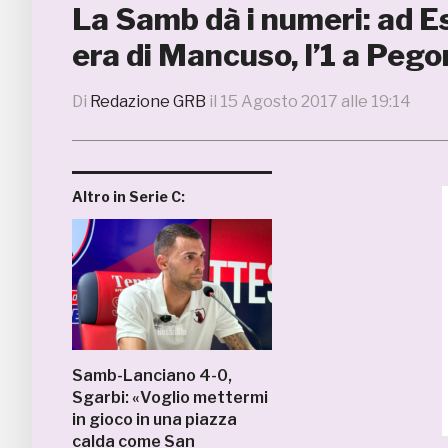
La Samb dà i numeri: ad Es
era di Mancuso, l’1 a Pego
Di
Redazione GRB
il
15 Agosto 2017 alle 19:14
Altro in Serie C:
Samb-Lanciano 4-0,
Sgarbi: «Voglio mettermi
in gioco in una piazza
calda come San