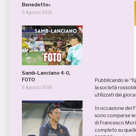
Benedetto»
9 Agosto 2026
Samb-Lanciano 4-0,
FOTO
Pubblicando le “fi
9 Agosto 2026
la società rossobl
utilizzati dai gioc
In occasione del 
sono comparse le "
di Francesco Mori
completo su quell