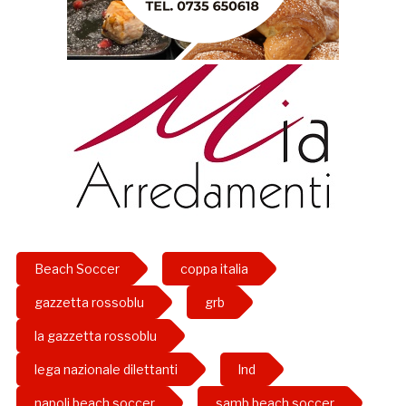
Beach Soccer
coppa italia
gazzetta rossoblu
grb
la gazzetta rossoblu
lega nazionale dilettanti
lnd
napoli beach soccer
samb beach soccer