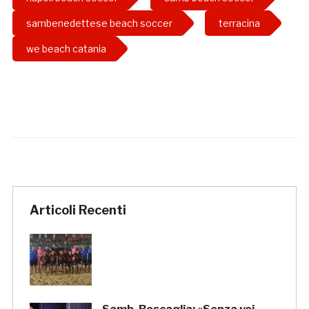
sambenedettese beach soccer
terracina
we beach catania
Articoli Recenti