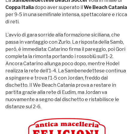
La
Sambenedettese Beach Soccer
vola in finale di
Coppa Italia
dopo aver superato il
We Beach Catania
per 9-5 in una semifinale intensa, spettacolare e ricca
di reti.
L’avvio di gara sorride alla formazione siciliana, che
passa in vantaggio con Zurlo. La risposta della Samb,
però, è immediata: Catarino firma il pareggio, poi Gori
completa la rimonta portando i rossoblù sull’1-2.
Ancora Catarino allunga poco dopo, mentre Hodel
realizza la rete dell’1-4. La Sambenedettese continua
a spingere e trova l’1-5 con Jordan, freddo dal
dischetto. Il We Beach Catania prova a restare in
partita grazie alla rete di Eudim, ma Jordan va
nuovamente a segno dal dischetto e ristabilisce le
distanze sul 2-6.