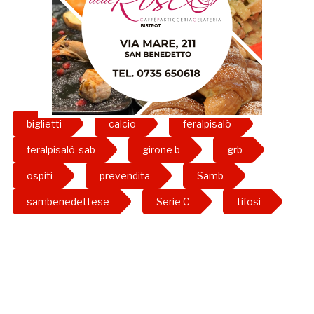
biglietti
calcio
feralpisalò
feralpisalò-sab
girone b
grb
ospiti
prevendita
Samb
sambenedettese
Serie C
tifosi