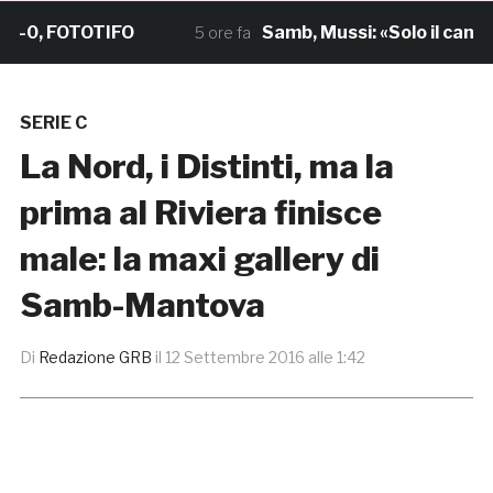
0, FOTOTIFO
Samb, Mussi: «Solo il campo c
5 ore fa
SERIE C
La Nord, i Distinti, ma la
prima al Riviera finisce
male: la maxi gallery di
Samb-Mantova
Di
Redazione GRB
il
12 Settembre 2016 alle 1:42