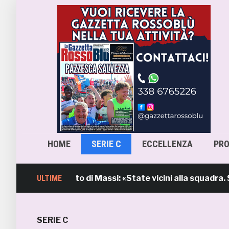
HOME
SERIE C
ECCELLENZA
PR
mb, l’intervento di Massi: «State vicini alla squadra. Sti
ULTIME
SERIE C