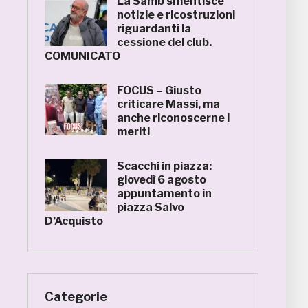
La Samb smentisce
notizie e ricostruzioni
riguardanti la
cessione del club.
COMUNICATO
FOCUS – Giusto
criticare Massi, ma
anche riconoscerne i
meriti
Scacchi in piazza:
giovedì 6 agosto
appuntamento in
piazza Salvo
D’Acquisto
Categorie