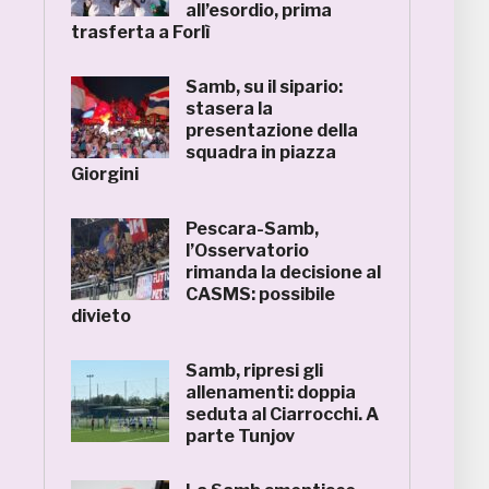
all’esordio, prima
trasferta a Forlì
Samb, su il sipario:
stasera la
presentazione della
squadra in piazza
Giorgini
Pescara-Samb,
l’Osservatorio
rimanda la decisione al
CASMS: possibile
divieto
Samb, ripresi gli
allenamenti: doppia
seduta al Ciarrocchi. A
parte Tunjov