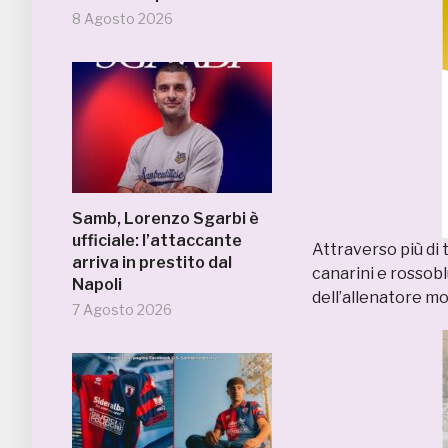
8 Agosto 2026
Samb, Lorenzo Sgarbi è
ufficiale: l’attaccante
Attraverso più di 
arriva in prestito dal
canarini e rossob
Napoli
dell’allenatore m
7 Agosto 2026