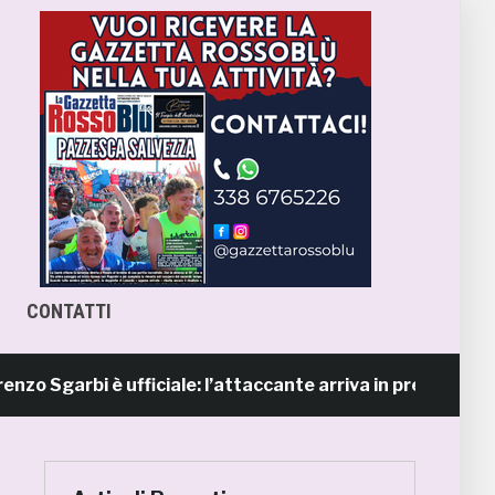
CONTATTI
garbi è ufficiale: l’attaccante arriva in prestito dal Napo