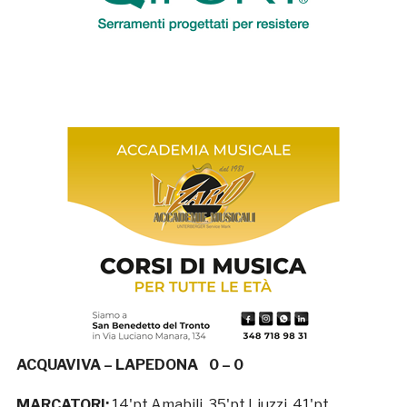
ACQUAVIVA – LAPEDONA 0 – 0
MARCATORI:
14'pt Amabili, 35'pt Liuzzi, 41'pt