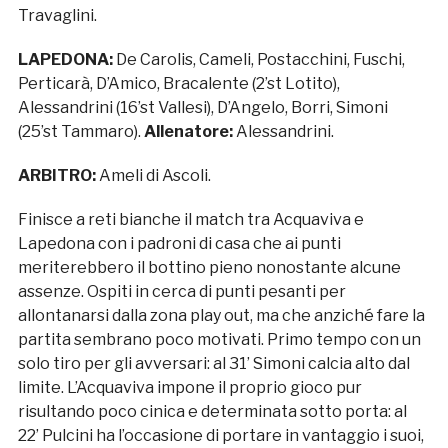
Travaglini.
LAPEDONA:
De Carolis, Cameli, Postacchini, Fuschi,
Perticarà, D’Amico, Bracalente (2’st Lotito),
Alessandrini (16’st Vallesi), D’Angelo, Borri, Simoni
(25’st Tammaro).
Allenatore:
Alessandrini.
ARBITRO:
Ameli di Ascoli.
Finisce a reti bianche il match tra Acquaviva e
Lapedona con i padroni di casa che ai punti
meriterebbero il bottino pieno nonostante alcune
assenze. Ospiti in cerca di punti pesanti per
allontanarsi dalla zona play out, ma che anziché fare la
partita sembrano poco motivati. Primo tempo con un
solo tiro per gli avversari: al 31’ Simoni calcia alto dal
limite. L’Acquaviva impone il proprio gioco pur
risultando poco cinica e determinata sotto porta: al
22’ Pulcini ha l’occasione di portare in vantaggio i suoi,