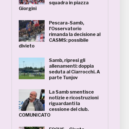
squadra in piazza
Giorgini
Pescara-Samb,
l’Osservatorio
rimanda la decisione al
CASMS: possibile
divieto
Samb, ripresi gli
allenamenti: doppia
seduta al Ciarrocchi. A
parte Tunjov
La Samb smentisce
notizie e ricostruzioni
riguardanti la
cessione del club.
COMUNICATO