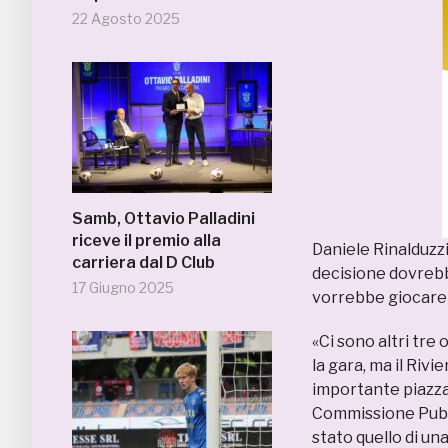
22 Agosto 2025
Samb, Ottavio Palladini
riceve il premio alla
Daniele Rinalduzzi, 
carriera dal D Club
decisione dovrebb
17 Giugno 2025
vorrebbe giocare
«Ci sono altri tre
la gara, ma il Riv
importante piazza
Commissione Pubbl
stato quello di un