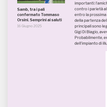
importanti: l’amich
contro i parietà a
Samb, tra i pali
confermato Tommaso
entro la prossima
Orsini. Semprini ai saluti
della partenza del
16 Giugno 2025
principali sono leg
Gigi Di Biagio, av
Probabilmente, ent
dell’impianto di i