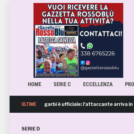
HOME
SERIE C
ECCELLENZA
PR
, Lorenzo Sgarbi è ufficiale: l’attaccante arriva in presti
ULTIME
SERIE D