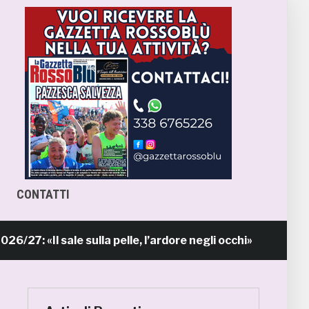
CONTATTI
Il sale sulla pelle, l’ardore negli occhi»
P
9 ore fa