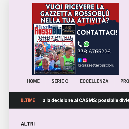
HOME
SERIE C
ECCELLENZA
PR
orio rimanda la decisione al CASMS: possibile divieto
ULTIME
ALTRI