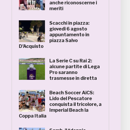
anche riconoscerne i
meriti
Scacchi in piazza:
giovedì 6 agosto
appuntamento in
piazza Salvo
D’Acquisto
La Serie C su Rai 2:
alcune partite di Lega
Pro saranno
trasmesse in diretta
Beach Soccer AiCS:
Lido del Pescatore
conquista il tricolore, a
Imperial Beach la
Coppa Italia