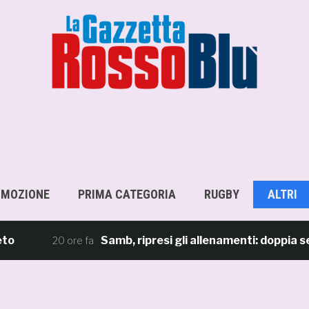
OMOZIONE
PRIMA CATEGORIA
RUGBY
ALTRI
Samb, ripresi gli allenamenti: doppia seduta 
20 ore fa