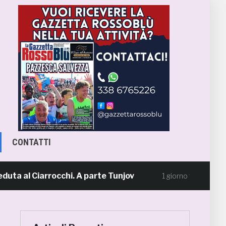
CONTATTI
al Ciarrocchi. A parte Tunjov
La Samb sme
1 giorno fa