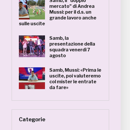
Samb, il “doppio
mercato” di Andrea
Mussi: per il d.s. un
grande lavoro anche
sulle uscite
Samb, la
presentazione della
squadra venerdì 7
agosto
Samb, Mussi: «Prima le
uscite, poi valuteremo
col mister le entrate
da fare»
Categorie