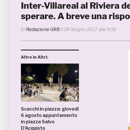
Inter-Villareal al Riviera 
sperare. A breve una risp
Di
Redazione GRB
il
28 Giugno 2017 alle 9:18
Altro in Altri:
Scacchi in piazza: giovedì
6 agosto appuntamento
in piazza Salvo
D’Acquisto