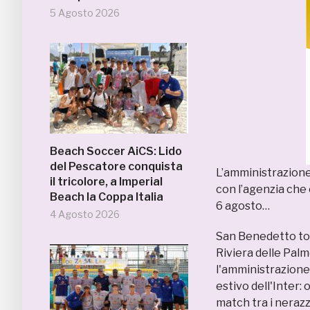
5 Agosto 2026
Beach Soccer AiCS: Lido
del Pescatore conquista
L’amministrazione
il tricolore, a Imperial
con l’agenzia che 
Beach la Coppa Italia
6 agosto…
4 Agosto 2026
San Benedetto tor
Riviera delle Palme
l'amministrazione
estivo dell'Inter: 
match tra i nerazz