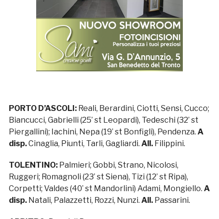
PORTO D’ASCOLI:
Reali, Berardini, Ciotti, Sensi, Cucco;
Biancucci, Gabrielli (25’ st Leopardi), Tedeschi (32’ st
Piergallini); Iachini, Nepa (19’ st Bonfigli), Pendenza.
A
disp.
Cinaglia, Piunti, Tarli, Gagliardi.
All.
Filippini.
TOLENTINO:
Palmieri; Gobbi, Strano, Nicolosi,
Ruggeri; Romagnoli (23’ st Siena), Tizi (12’ st Ripa),
Corpetti; Valdes (40’ st Mandorlini) Adami, Mongiello.
A
disp.
Natali, Palazzetti, Rozzi, Nunzi.
All.
Passarini.