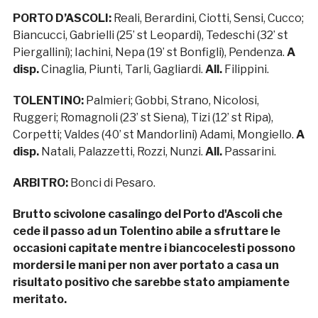
PORTO D’ASCOLI:
Reali, Berardini, Ciotti, Sensi, Cucco;
Biancucci, Gabrielli (25’ st Leopardi), Tedeschi (32’ st
Piergallini); Iachini, Nepa (19’ st Bonfigli), Pendenza.
A
disp.
Cinaglia, Piunti, Tarli, Gagliardi.
All.
Filippini.
TOLENTINO:
Palmieri; Gobbi, Strano, Nicolosi,
Ruggeri; Romagnoli (23’ st Siena), Tizi (12’ st Ripa),
Corpetti; Valdes (40’ st Mandorlini) Adami, Mongiello.
A
disp.
Natali, Palazzetti, Rozzi, Nunzi.
All.
Passarini.
ARBITRO:
Bonci di Pesaro.
Brutto scivolone casalingo del Porto d'Ascoli che
cede il passo ad un Tolentino abile a sfruttare le
occasioni capitate mentre i biancocelesti possono
mordersi le mani per non aver portato a casa un
risultato positivo che sarebbe stato ampiamente
meritato.