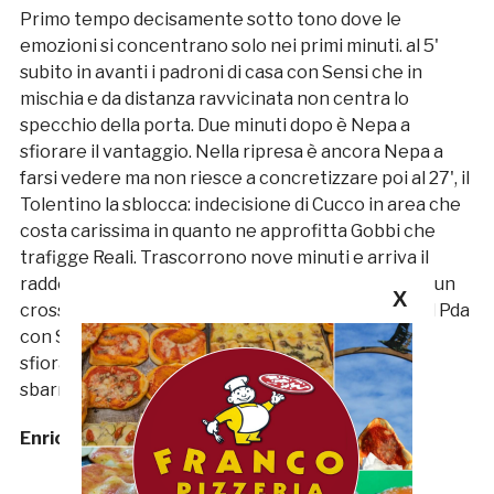
Primo tempo decisamente sotto tono dove le
emozioni si concentrano solo nei primi minuti. al 5'
subito in avanti i padroni di casa con Sensi che in
mischia e da distanza ravvicinata non centra lo
specchio della porta. Due minuti dopo è Nepa a
sfiorare il vantaggio. Nella ripresa è ancora Nepa a
farsi vedere ma non riesce a concretizzare poi al 27', il
Tolentino la sblocca: indecisione di Cucco in area che
costa carissima in quanto ne approfitta Gobbi che
trafigge Reali. Trascorrono nove minuti e arriva il
raddoppio con Valdes che mette sfrutta al meglio un
X
cross di Ripa. Al 39' si riaccendono le speranze del Pda
con Sensi ed in pieno recupero i padroni di casa
sfiorano il pareggio con Biancucci che si vede
sbarrare la strada da Palmieri.
Enrico Tassotti