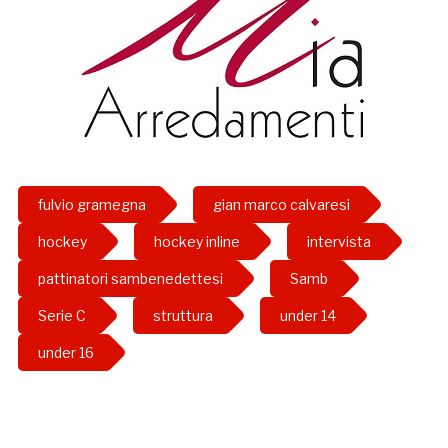
fulvio gramegna
gian marco calvaresi
hockey
hockey inline
intervista
pattinatori sambenedettesi
Samb
Serie C
struttura
under 14
under 16