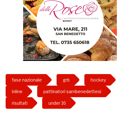
fase nazionale
grb
hockey
inline
pattinatori sambenedettesi
risultati
under 16