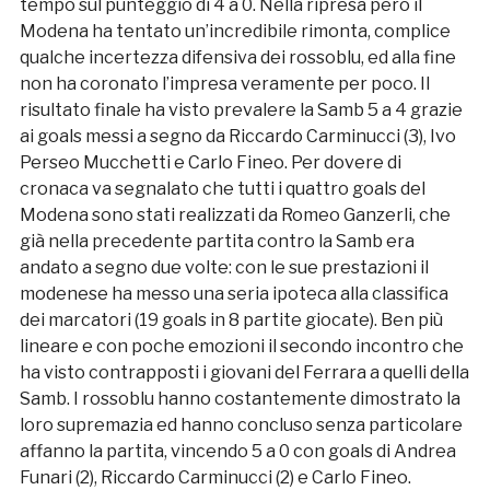
tempo sul punteggio di 4 a 0. Nella ripresa però il
Modena ha tentato un’incredibile rimonta, complice
qualche incertezza difensiva dei rossoblu, ed alla fine
non ha coronato l’impresa veramente per poco. Il
risultato finale ha visto prevalere la Samb 5 a 4 grazie
ai goals messi a segno da Riccardo Carminucci (3), Ivo
Perseo Mucchetti e Carlo Fineo. Per dovere di
cronaca va segnalato che tutti i quattro goals del
Modena sono stati realizzati da Romeo Ganzerli, che
già nella precedente partita contro la Samb era
andato a segno due volte: con le sue prestazioni il
modenese ha messo una seria ipoteca alla classifica
dei marcatori (19 goals in 8 partite giocate). Ben più
lineare e con poche emozioni il secondo incontro che
ha visto contrapposti i giovani del Ferrara a quelli della
Samb. I rossoblu hanno costantemente dimostrato la
loro supremazia ed hanno concluso senza particolare
affanno la partita, vincendo 5 a 0 con goals di Andrea
Funari (2), Riccardo Carminucci (2) e Carlo Fineo.