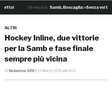
tto!
Samb, Boscaglia: «Senza voi tifos
59 minuti fa
ALTRI
Hockey Inline, due vittorie
per la Samb e fase finale
sempre più vicina
Di
Redazione GRB
il
23 Marzo 2019 alle 8:23