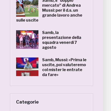
Samb, il “doppio
mercato” di Andrea
Mussi: per il d.s. un
grande lavoro anche
sulle uscite
Samb, la
presentazione della
squadra venerdì 7
agosto
Samb, Mussi: «Prima le
uscite, poi valuteremo
col mister le entrate
da fare»
Categorie