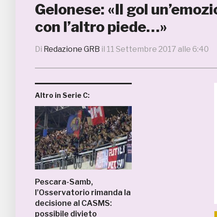
Gelonese: «Il gol un’emozi
con l’altro piede…»
Di
Redazione GRB
il
11 Settembre 2017 alle 6:40
Altro in Serie C:
Pescara-Samb,
l’Osservatorio rimanda la
decisione al CASMS:
possibile divieto