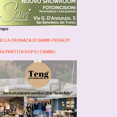
ompo
I: LA CRONACA DI SAMB-FERALPI
RA PARTITA DOPO I CAMBI»