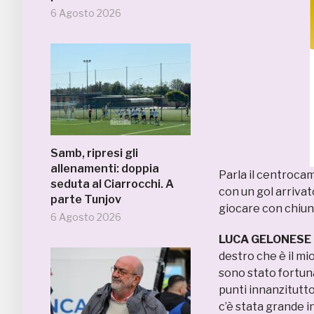
6 Agosto 2026
Samb, ripresi gli
allenamenti: doppia
Parla il centrocam
seduta al Ciarrocchi. A
con un gol arriva
parte Tunjov
giocare con chiu
6 Agosto 2026
LUCA GELONESE 
destro che è il mi
sono stato fortun
punti innanzitutt
c’è stata grande 