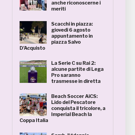
anche riconoscerne i
meriti
Scacchi in piazza:
giovedì 6 agosto
appuntamento in
piazza Salvo
D’Acquisto
La Serie C su Rai 2:
alcune partite di Lega
Pro saranno
trasmesse in diretta
Beach Soccer AiCS:
Lido del Pescatore
conquista il tricolore, a
Imperial Beach la
Coppa Italia