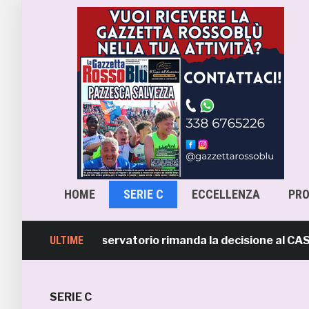
HOME
SERIE C
ECCELLENZA
PR
a-Samb, l’Osservatorio rimanda la decisione al CASMS: po
ULTIME
SERIE C