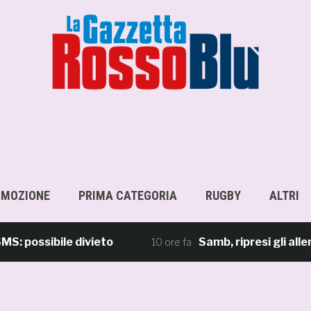
OMOZIONE
PRIMA CATEGORIA
RUGBY
ALTRI
ssibile divieto
Samb, ripresi gli allenamen
10 ore fa