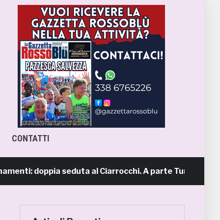
CONTATTI
ti: doppia seduta al Ciarrocchi. A parte Tunjov
1 gio