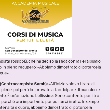
pista rossoblù, che ha deciso la sfida con la Feralpisalò
to in pieno recupero: «Abbiamo dimostrato di potercela
nque»…
(Centrocampista Samb):
«All’inizio volevo tirare di
o piede, poi però ho provato ad anticipare di mancino e
ato. È un’emozione bellissima. Sono contento per i tre
o perché era importante per portarci in alto. In campo
intensità e cuore, abbiamo dimostrato di potercela