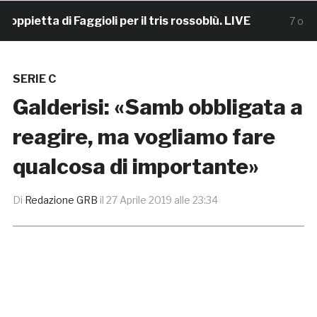
etta di Faggioli per il tris rossoblù. LIVE
7 ore fa
SERIE C
Galderisi: «Samb obbligata a
reagire, ma vogliamo fare
qualcosa di importante»
Di
Redazione GRB
il
27 Aprile 2019 alle 23:34