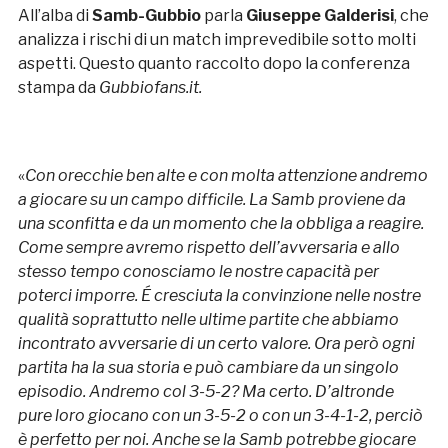
All’alba di
Samb-Gubbio
parla
Giuseppe Galderisi
, che
analizza i rischi di un match imprevedibile sotto molti
aspetti. Questo quanto raccolto dopo la conferenza
stampa da
Gubbiofans.it.
«
Con orecchie ben alte e con molta attenzione andremo
a giocare su un campo difficile. La Samb proviene da
una sconfitta e da un momento che la obbliga a reagire.
Come sempre avremo rispetto dell’avversaria e allo
stesso tempo conosciamo le nostre capacità per
poterci imporre. É cresciuta la convinzione nelle nostre
qualità soprattutto nelle ultime partite che abbiamo
incontrato avversarie di un certo valore. Ora però ogni
partita ha la sua storia e può cambiare da un singolo
episodio. Andremo col 3-5-2? Ma certo. D’altronde
pure loro giocano con un 3-5-2 o con un 3-4-1-2, perciò
è perfetto per noi. Anche se la Samb potrebbe giocare