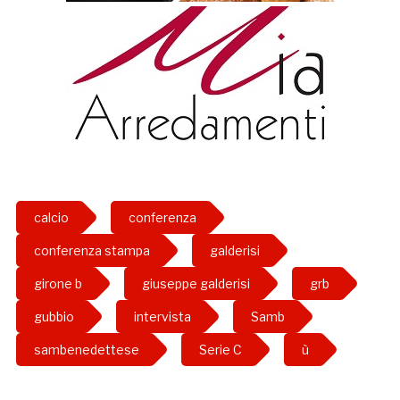
calcio
conferenza
conferenza stampa
galderisi
girone b
giuseppe galderisi
grb
gubbio
intervista
Samb
sambenedettese
Serie C
ù