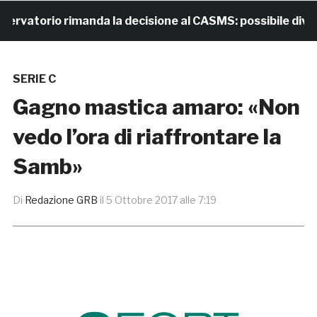
atorio rimanda la decisione al CASMS: possibile divieto
SERIE C
Gagno mastica amaro: «Non
vedo l’ora di riaffrontare la
Samb»
Di
Redazione GRB
il
5 Ottobre 2017 alle 7:19