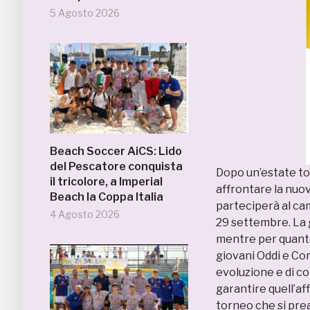
5 Agosto 2026
Beach Soccer AiCS: Lido
del Pescatore conquista
Dopo un’estate to
il tricolore, a Imperial
affrontare la nuov
Beach la Coppa Italia
parteciperà al cam
4 Agosto 2026
29 settembre. La 
mentre per quanto 
giovani Oddi e Con
evoluzione e di c
garantire quell’af
torneo che si pre