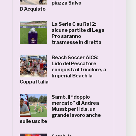
piazza Salvo
D’Acquisto
La Serie C su Rai 2:
alcune partite di Lega
Pro saranno
trasmesse in diretta
Beach Soccer AiCS:
Lido del Pescatore
conquista il tricolore, a
Imperial Beach la
Coppa Italia
Samb, il “doppio
mercato” di Andrea
Mussi: per il d.s. un
grande lavoro anche
sulle uscite