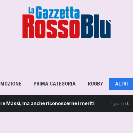
OMOZIONE
PRIMA CATEGORIA
RUGBY
ALTRI
si, ma anche riconoscerne i meriti
Scacc
1 giorno fa