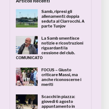
Articoli Recenti
Samb, ripresi gli
allenamenti: doppia
seduta al Ciarrocchi. A
parte Tunjov
La Samb smentisce
notizie e ricostruzioni
riguardanti la
cessione del club.
COMUNICATO
FOCUS – Giusto
criticare Massi, ma
anche riconoscerne i
meriti
Scacchi in piazza:
giovedì 6 agosto
appuntamento in