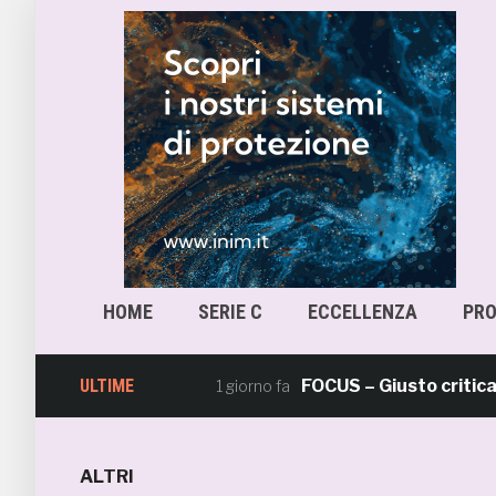
HOME
SERIE C
ECCELLENZA
PR
ULTIME
FOCUS – Giusto criticare Mas
1 giorno fa
ALTRI