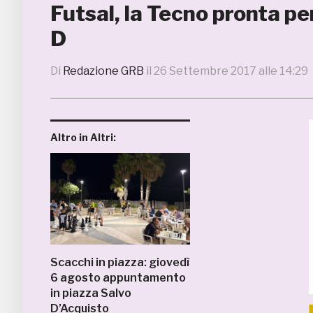
Futsal, la Tecno pronta pe
D
Di
Redazione GRB
il
26 Settembre 2017 alle 14:29
Altro in Altri:
Scacchi in piazza: giovedì
6 agosto appuntamento
in piazza Salvo
D’Acquisto