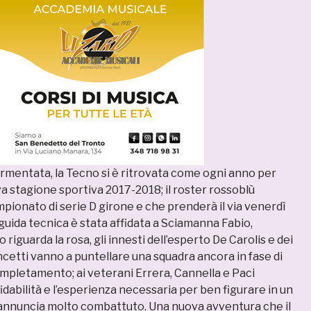
rmentata, la Tecno si è ritrovata come ogni anno per
a stagione sportiva 2017-2018; il roster rossoblù
pionato di serie D girone e che prenderà il via venerdì
guida tecnica è stata affidata a Sciamanna Fabio,
riguarda la rosa, gli innesti dell’esperto De Carolis e dei
cetti vanno a puntellare una squadra ancora in fase di
ompletamento; ai veterani Errera, Cannella e Paci
fidabilità e l’esperienza necessaria per ben figurare in un
annuncia molto combattuto. Una nuova avventura che il