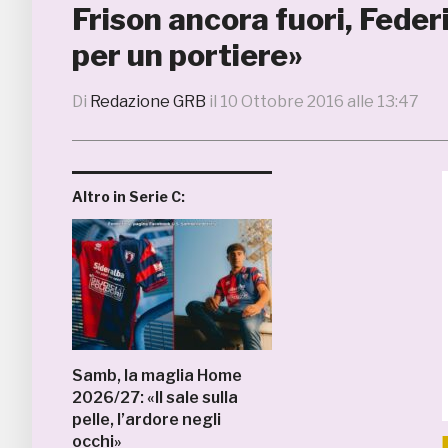
Frison ancora fuori, Fede
per un portiere»
Di
Redazione GRB
il
10 Ottobre 2016 alle 13:47
Altro in Serie C:
Samb, la maglia Home
2026/27: «Il sale sulla
pelle, l’ardore negli
occhi»