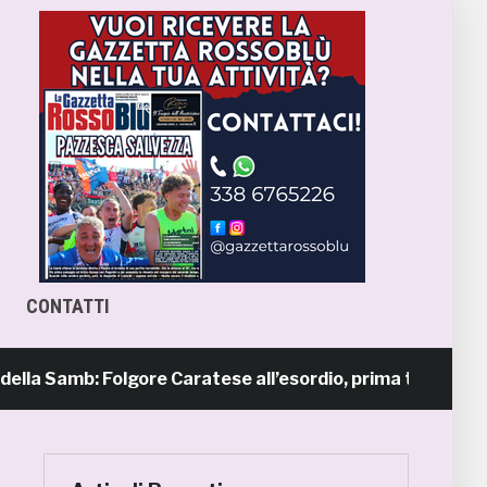
CONTATTI
 Samb: Folgore Caratese all’esordio, prima trasferta a Forl