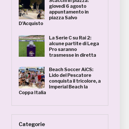
Scacchi in piazza:
giovedì 6 agosto
appuntamento in
piazza Salvo
D’Acquisto
La Serie C su Rai 2:
alcune partite di Lega
Pro saranno
trasmesse in diretta
Beach Soccer AiCS:
Lido del Pescatore
conquista il tricolore, a
Imperial Beach la
Coppa Italia
Categorie