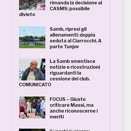
rimanda la decisione al
CASMS: possibile
divieto
Samb, ripresi gli
allenamenti: doppia
seduta al Ciarrocchi. A
parte Tunjov
La Samb smentisce
notizie e ricostruzioni
riguardanti la
cessione del club.
COMUNICATO
FOCUS – Giusto
criticare Massi, ma
anche riconoscerne i
meriti