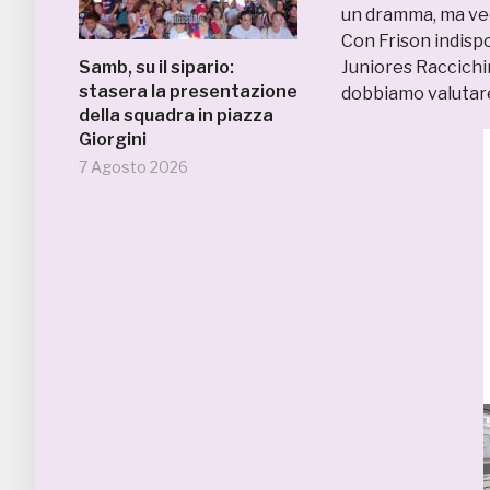
un dramma, ma ved
Con Frison indispo
Samb, su il sipario:
Juniores Raccichi
stasera la presentazione
dobbiamo valutar
della squadra in piazza
Giorgini
7 Agosto 2026