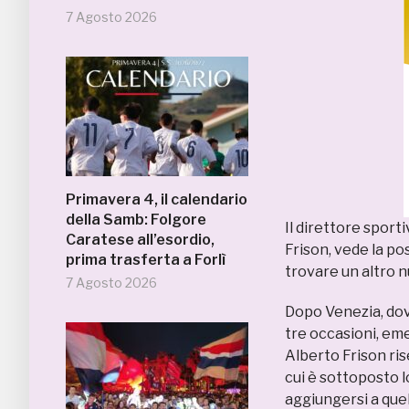
7 Agosto 2026
Primavera 4, il calendario
della Samb: Folgore
Il direttore sport
Caratese all’esordio,
Frison, vede la po
prima trasferta a Forlì
trovare un altro
7 Agosto 2026
Dopo Venezia, dov
tre occasioni, em
Alberto Frison rise
cui è sottoposto l
aggiungersi a quel