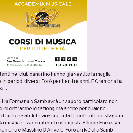
litanti nel club canarino hanno già vestito la maglia
 in periodi diversi: Forò per ben tre anni. E Cremona ha
 ex…
ra tra Fermana e Samb avrà un sapore particolare non
osi (di entrambe le fazioni), ma anche per qualche
eti in forza al club canarino, infatti, nelle ultime stagioni
la maglia rossoblù: il centrocampista FIlippo Forò e gli
remona e Massimo D'Angelo. Forò arrivò alla Samb