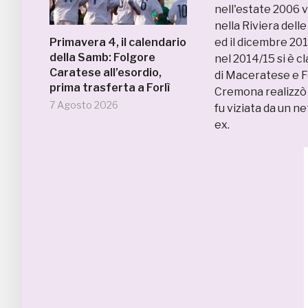
nell'estate 2006 v
nella Riviera del
Primavera 4, il calendario
ed il dicembre 201
della Samb: Folgore
nel 2014/15 si è cl
Caratese all’esordio,
di Maceratese e F
prima trasferta a Forlì
Cremona realizzò a
7 Agosto 2026
fu viziata da un n
ex.