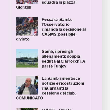
squadra in piazza
Giorgini
Pescara-Samb,
l’Osservatorio
rimanda la decisione al
CASMS: possibile
divieto
Samb, ripresi gli
allenamenti: doppia
seduta al Ciarrocchi. A
parte Tunjov
La Samb smentisce
notizie e ricostruzioni
riguardanti la
cessione del club.
COMUNICATO