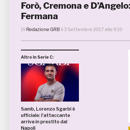
Forò, Cremona e D’Angelo:
Fermana
Di
Redazione GRB
il
3 Settembre 2017 alle 9:10
Altro in Serie C:
Samb, Lorenzo Sgarbi è
ufficiale: l’attaccante
arriva in prestito dal
Napoli