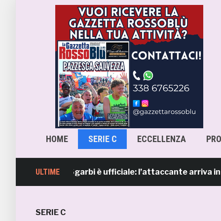
HOME
SERIE C
ECCELLENZA
PR
, Lorenzo Sgarbi è ufficiale: l’attaccante arriva in prest
ULTIME
SERIE C