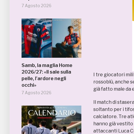
7 Agosto 2026
Samb, la maglia Home
2026/27: «Il sale sulla
I tre giocatori mi
pelle, l’ardore negli
rossoblù, anche se
occhi»
già fatto male da
7 Agosto 2026
Il match di stase
soltanto per i tif
calciatore. Tre atl
hanno già vestito 
attaccanti Luca C