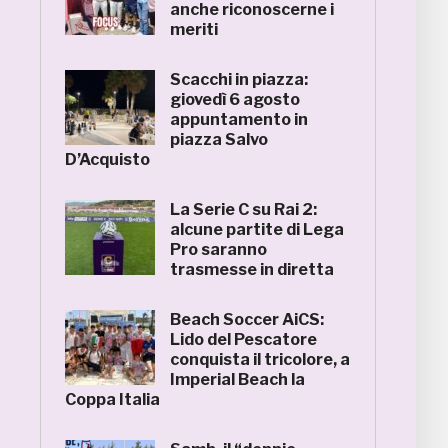
anche riconoscerne i
meriti
Scacchi in piazza:
giovedì 6 agosto
appuntamento in
piazza Salvo
D’Acquisto
La Serie C su Rai 2:
alcune partite di Lega
Pro saranno
trasmesse in diretta
Beach Soccer AiCS:
Lido del Pescatore
conquista il tricolore, a
Imperial Beach la
Coppa Italia