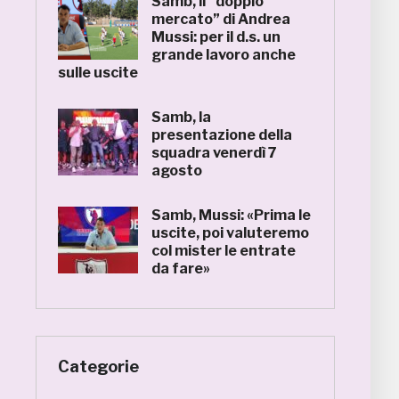
Samb, il “doppio
mercato” di Andrea
Mussi: per il d.s. un
grande lavoro anche
sulle uscite
Samb, la
presentazione della
squadra venerdì 7
agosto
Samb, Mussi: «Prima le
uscite, poi valuteremo
col mister le entrate
da fare»
Categorie