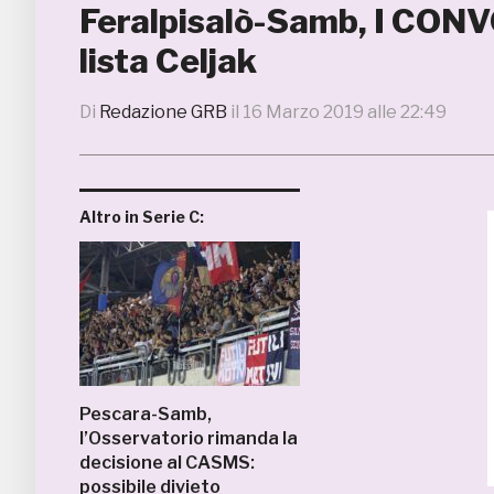
Feralpisalò-Samb, I CONVOC
lista Celjak
Di
Redazione GRB
il
16 Marzo 2019 alle 22:49
Altro in Serie C:
Pescara-Samb,
l’Osservatorio rimanda la
decisione al CASMS:
possibile divieto