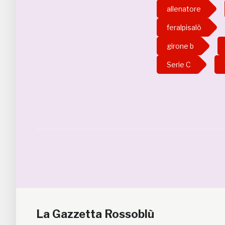
allenatore
feralpisalò
girone b
Serie C
La Gazzetta Rossoblù