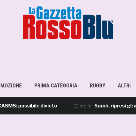
OMOZIONE
PRIMA CATEGORIA
RUGBY
ALTRI
 possibile divieto
Samb, ripresi gli allena
10 ore fa