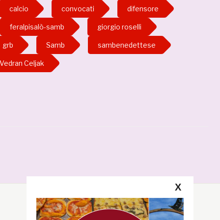
calcio
convocati
difensore
feralpisalò-samb
giorgio roselli
grb
Samb
sambenedettese
Vedran Celjak
X
Segui la GRB