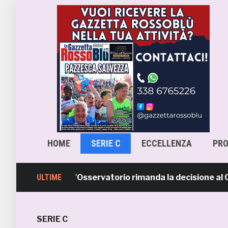
HOME
SERIE C
ECCELLENZA
PR
cara-Samb, l’Osservatorio rimanda la decisione al CASMS:
ULTIME
SERIE C