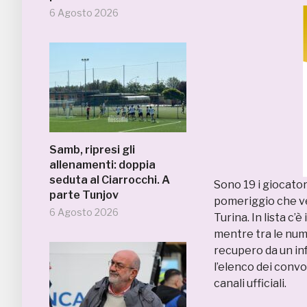
6 Agosto 2026
Samb, ripresi gli
allenamenti: doppia
seduta al Ciarrocchi. A
Sono 19 i giocato
parte Tunjov
pomeriggio che v
6 Agosto 2026
Turina. In lista c’è
mentre tra le nume
recupero da un in
l’elenco dei convo
canali ufficiali.