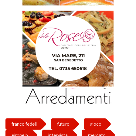
franco fedeli
futuro
gioco
girone b
intervista
mercato