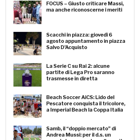
FOCUS – Giusto criticare Massi,
ma anche riconoscerne i meriti
Scacchi in piazza: giovedì 6
agosto appuntamento in piazza
Salvo D’Acquisto
La Serie C su Rai 2: alcune
partite di Lega Pro saranno
trasmesse in diretta
Beach Soccer AiCS: Lido del
Pescatore conquista il tricolore,
a Imperial Beach la Coppa Italia
Samb, il “doppio mercato” di
Andrea Mussi: per il d.s. un