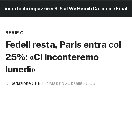
onta da impazzire: 8-5 al We Beach Catania e Finale Scu
SERIE C
Fedeli resta, Paris entra col
25%: «Ci inconteremo
lunedì»
Di
Redazione GRB
il
17 Maggio 2019 alle 20:06