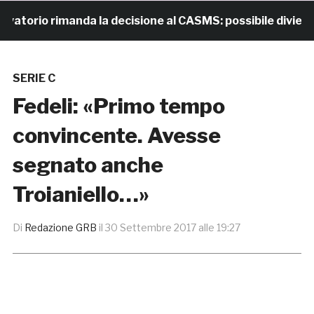
orio rimanda la decisione al CASMS: possibile divieto
SERIE C
Fedeli: «Primo tempo
convincente. Avesse
segnato anche
Troianiello…»
Di
Redazione GRB
il
30 Settembre 2017 alle 19:27