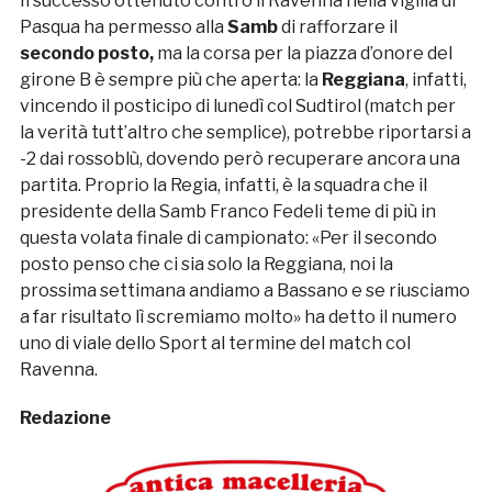
Il successo ottenuto contro il Ravenna nella vigilia di
Pasqua ha permesso alla
Samb
di rafforzare il
secondo posto,
ma la corsa per la piazza d’onore del
girone B è sempre più che aperta: la
Reggiana
, infatti,
vincendo il posticipo di lunedì col Sudtirol (match per
la verità tutt’altro che semplice), potrebbe riportarsi a
-2 dai rossoblù, dovendo però recuperare ancora una
partita. Proprio la Regia, infatti, è la squadra che il
presidente della Samb Franco Fedeli teme di più in
questa volata finale di campionato: «Per il secondo
posto penso che ci sia solo la Reggiana, noi la
prossima settimana andiamo a Bassano e se riusciamo
a far risultato lì scremiamo molto» ha detto il numero
uno di viale dello Sport al termine del match col
Ravenna.
Redazione