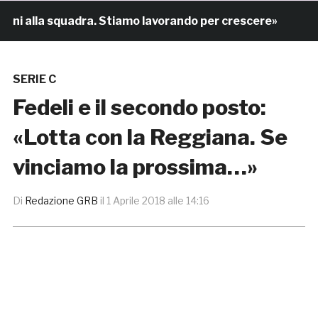
ni alla squadra. Stiamo lavorando per crescere»
15 or
SERIE C
Fedeli e il secondo posto:
«Lotta con la Reggiana. Se
vinciamo la prossima…»
Di
Redazione GRB
il
1 Aprile 2018 alle 14:16