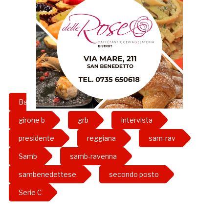
Bassano
fedeli
franco fedeli
girone b
grb
intervista
presidente
reggiana
sam-rav
Samb
samb-ravenna
sambenedettese
secondo posto
Serie C