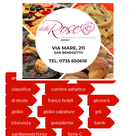
amministratore delegato
andrea fedeli
classifica
corriere adriatico
di nicola
franco fedeli
girone b
globo
globo calzature
grb
intervista
presidente
Samb
sambenedettese
Serie C