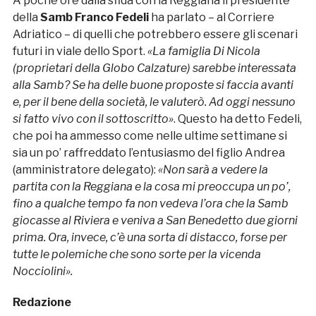
A poche ore dalla sfida con la Reggiana il presidente
della
Samb Franco Fedeli
ha parlato – al Corriere
Adriatico – di quelli che potrebbero essere gli scenari
futuri in viale dello Sport.
«La famiglia Di Nicola
(proprietari della Globo Calzature) sarebbe interessata
alla Samb? Se ha delle buone proposte si faccia avanti
e, per il bene della società, le valuterò. Ad oggi nessuno
si fatto vivo con il sottoscritto»
. Questo ha detto Fedeli,
che poi ha ammesso come nelle ultime settimane si
sia un po’ raffreddato l’entusiasmo del figlio Andrea
(amministratore delegato):
«Non sarà a vedere la
partita con la Reggiana e la cosa mi preoccupa un po’,
fino a qualche tempo fa non vedeva l’ora che la Samb
giocasse al Riviera e veniva a San Benedetto due giorni
prima. Ora, invece, c’è una sorta di distacco, forse per
tutte le polemiche che sono sorte per la vicenda
Nocciolini».
Redazione