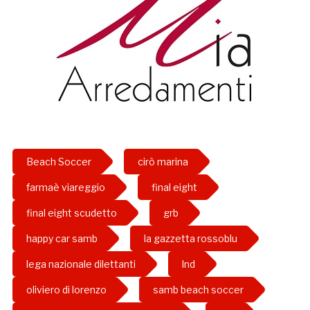
Beach Soccer
cirò marina
farmaè viareggio
final eight
final eight scudetto
grb
happy car samb
la gazzetta rossoblu
lega nazionale dilettanti
lnd
oliviero di lorenzo
samb beach soccer