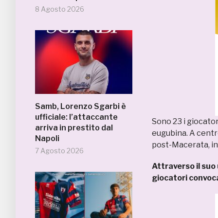
8 Agosto 2026
Samb, Lorenzo Sgarbi è
ufficiale: l’attaccante
Sono 23 i giocator
arriva in prestito dal
eugubina. A centro
Napoli
post-Macerata, in 
7 Agosto 2026
Attraverso il suo
giocatori convoca