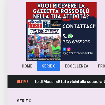
HOME
SERIE C
ECCELLENZA
PR
, l’intervento di Massi: «State vicini alla squadra. Stia
ULTIME
SERIE C