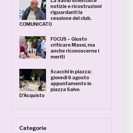
La Samb smentisce
notizie e ricostruzioni
riguardanti la
cessione del club.
COMUNICATO
FOCUS – Giusto
criticare Massi, ma
anche riconoscerne i
meriti
Scacchi in piazza:
giovedì 6 agosto
appuntamento in
piazza Salvo
D’Acquisto
Categorie