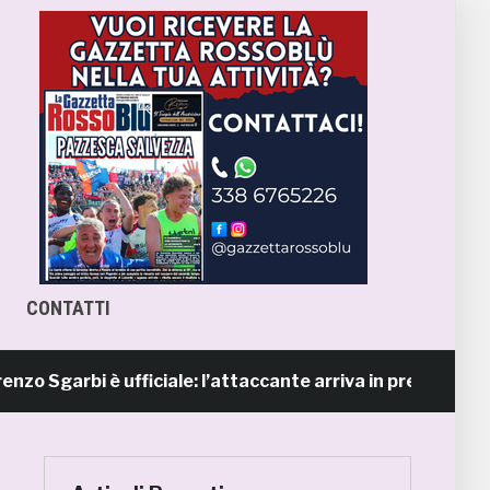
CONTATTI
arbi è ufficiale: l’attaccante arriva in prestito dal Napol