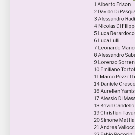
1 Alberto Fr
2 Davide Di P
3 Alessandro
4 Nicolas Di 
5 Luca Berar
6 Luca Lull
7 Leonardo M
8 Alessandro 
9 Lorenzo So
10 Emiliano T
11 Marco Pez
14 Daniele Cr
16 Aurelien Ya
17 Alessio Di
18 Kevin Cand
19 Christian 
20 Simone Ma
21 Andrea Val
22 Fabio Peg