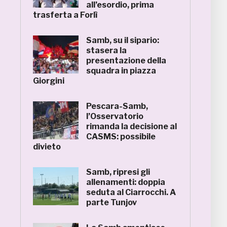
all’esordio, prima
trasferta a Forlì
Samb, su il sipario:
stasera la
presentazione della
squadra in piazza
Giorgini
Pescara-Samb,
l’Osservatorio
rimanda la decisione al
CASMS: possibile
divieto
Samb, ripresi gli
allenamenti: doppia
seduta al Ciarrocchi. A
parte Tunjov